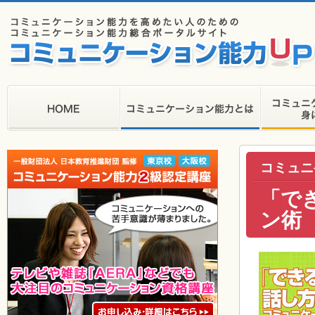
コミュニ
「で
ン術