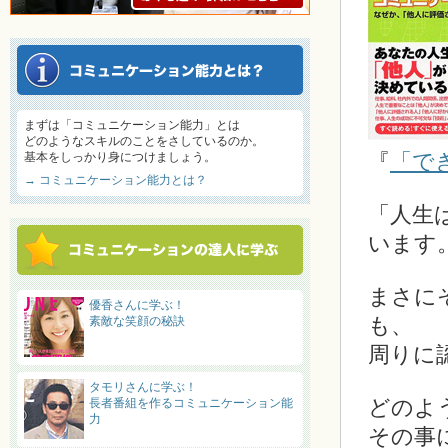
まずは「コミュニケーション能力」とは
どのようなスキルのことをさしているのか。
『
「で
基本をしっかり身につけましょう。
→ コミュニケーション能力とは？
「人生
います
まさに
優香さんに学ぶ！
も、
素敵な笑顔の秘訣
周りに
タモリさんに学ぶ！
どのよ
長者番組を作るコミュニケーション能
力
その事