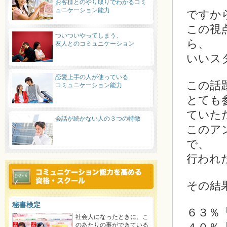
お客様とのやり取りでわかるコミ
ュニケーション能力
ですか
この視
ついついやってしまう、
ら、
友人とのコミュニケーション
いいス
恋愛上手の人が使っている
この話
コミュニケーション能力
とても
ていた
会話が続かない人の３つの特徴
このア
で、
行われ
その結
秘書検定
６３％
社会人になったときに、こ
のあたりの事ができている