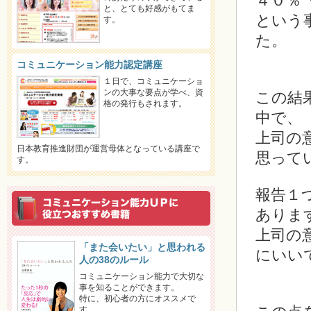
４０％
と、とても好感がもてま
という
す。
た。
コミュニケーション能力認定講座
１日で、コミュニケーショ
ンの大事な要点が学べ、資
この結
格の発行もされます。
中で、
上司の
日本教育推進財団が運営母体となっている講座で
思って
す。
報告１
ありま
上司の
「また会いたい」と思われる
にいい
人の38のルール
コミュニケーション能力で大切な
事を知ることができます。
特に、初心者の方にオススメで
す。