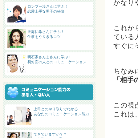
かなり
ロンブー淳さんに学ぶ！
恋愛上手な男子の秘訣
これか
天海祐希さんに学ぶ！
ている
仕事をやりきるコツ
すぐに
明石家さんまさんに学ぶ！
初対面の人とのコミュニケーション
ちなみ
「相手
この視
上司とのやり取りでわかる
これは
あなたのコミュニケーション能力
できていますか？？