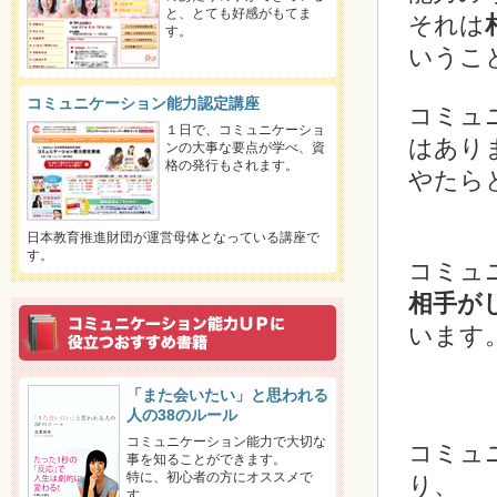
と、とても好感がもてま
それは
す。
いうこ
コミュニケーション能力認定講座
コミュ
１日で、コミュニケーショ
はあり
ンの大事な要点が学べ、資
格の発行もされます。
やたら
日本教育推進財団が運営母体となっている講座で
す。
コミュ
相手が
います
「また会いたい」と思われる
人の38のルール
コミュニケーション能力で大切な
コミュ
事を知ることができます。
特に、初心者の方にオススメで
り、
す。