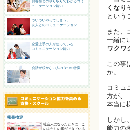
お客様とのやり取りでわかるコミ
ュニケーション能力
くなり
という
ついついやってしまう、
友人とのコミュニケーション
また、
一緒に
恋愛上手の人が使っている
ワクワ
コミュニケーション能力
この事
会話が続かない人の３つの特徴
か。
コミュ
方が、
本当に
秘書検定
しかし
社会人になったときに、こ
能力の
のあたりの事ができている