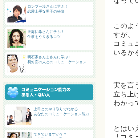
なって
ロンブー淳さんに学ぶ！
恋愛上手な男子の秘訣
このよ
天海祐希さんに学ぶ！
すが、
仕事をやりきるコツ
コミュ
いるか
明石家さんまさんに学ぶ！
初対面の人とのコミュニケーション
実を言
立ち上
わかっ
上司とのやり取りでわかる
あなたのコミュニケーション能力
とはい
できていますか？？
「コミ