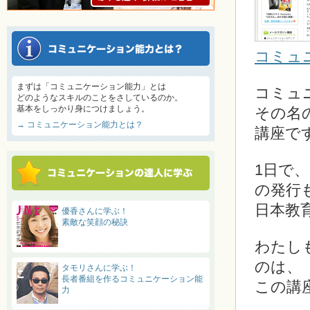
コミュ
まずは「コミュニケーション能力」とは
コミュ
どのようなスキルのことをさしているのか。
基本をしっかり身につけましょう。
その名
→ コミュニケーション能力とは？
講座で
1日で
の発行
日本教
優香さんに学ぶ！
素敵な笑顔の秘訣
わたし
のは、
タモリさんに学ぶ！
長者番組を作るコミュニケーション能
この講
力